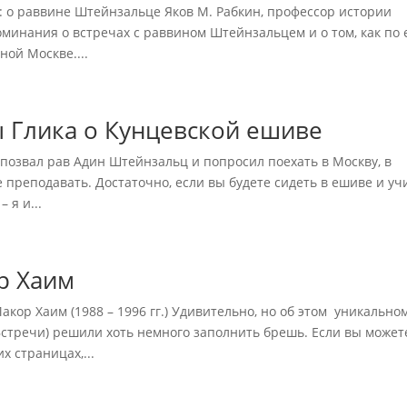
: о раввине Штейнзальце Яков М. Рабкин, профессор истории
минания о встречах с раввином Штейнзальцем и о том, как по 
ой Москве....
 Глика о Кунцевской ешиве
позвал рав Адин Штейнзальц и попросил поехать в Москву, в
преподавать. Достаточно, если вы будете сидеть в ешиве и уч
 я и...
р Хаим
ор Хаим (1988 – 1996 гг.) Удивительно, но об этом уникально
Встречи) решили хоть немного заполнить брешь. Если вы может
 страницах,...