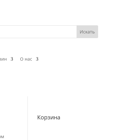
зин
О нас
Корзина
ом