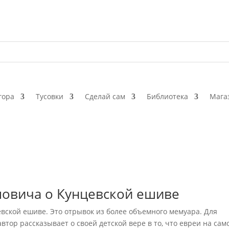
гора
Тусовки
Сделай сам
Библиотека
Мага
овича о Кунцевской ешиве
вской ешиве. Это отрывок из более объемного мемуара. Для
тор рассказывает о своей детской вере в то, что евреи на сам