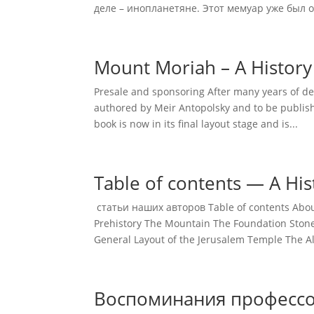
деле – инопланетяне. Этот мемуар уже был о
Mount Moriah – A Histor
Presale and sponsoring After many years of d
authored by Meir Antopolsky and to be publishe
book is now in its final layout stage and is...
Table of contents — A Hi
статьи наших авторов Table of contents Abo
Prehistory The Mountain The Foundation Stone
General Layout of the Jerusalem Temple The Alt
Воспоминания профессо