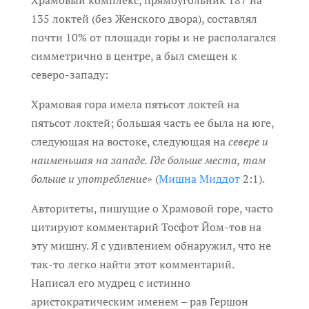
Храмовый комплекс, прямоугольник 187 на
135 локтей (без Женского двора), составлял
почти 10% от площади горы и не располагался
симметрично в центре, а был смещен к
северо-западу:
Храмовая гора имела пятьсот локтей на
пятьсот локтей; большая часть ее была на юге,
следующая на во­стоке, следующая на
севере
и
наименьшая на западе.
Где
больше места, там
больше и употребление
» (
Мишна Миддот
2:1).
Авторитеты, пишущие о Храмовой горе, часто
цитируют комментарий Тосфот Йом-тов на
эту мишну. Я с удивлением обнаружил, что не
так-то легко найти этот комментарий.
Написал его мудрец с истинно
аристократическим именем – рав Гершон