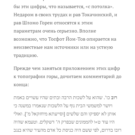
бы эти цифры, что называется, «с потолка».
Недаром в своих трудах и рав Токачинский, и
рав Шломо Горен относятся к этим
параметрам очень серьезно. Вполне
возможно, что Тосфот Йом-Тов опирается на
неизвестные нам источники или на устную
традицию.
Прежде чем заняться приложением этих цифр
к топографии горы, дочитаем комментарий до
конца:
רוב
כו’. שהוא על לשכות הרבה ובתים שהיו עשויים באמת
ויושר למשמשי הבית נוף על הלשכות שנאמרו במשנה כי
אותן לא יספיקו והם שלשים [וסייעתא מיחזקאל מ’]. ואולי
היו עוד ט»ו להממונים שבפרק ה’ דשקלים. וטעמא שהיה
רובו בדרום, לפי ששם היה כניסת כל אדם מהעיר שהיא בנגב