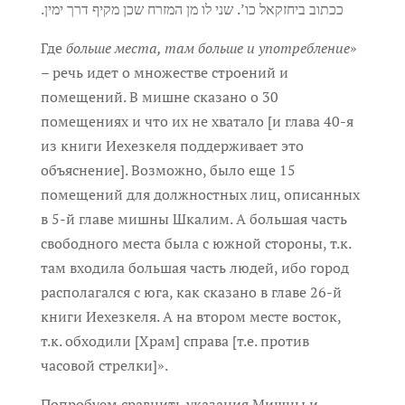
ככתוב ביחזקאל כו’. שני לו מן המזרח שכן מקיף דרך ימין.
Где
больше места, там больше и употребление
»
– речь идет о множестве строений и
помещений. В мишне сказано о 30
помещениях и что их не хватало [и глава 40-я
из книги Иехезкеля поддерживает это
объяснение]. Возможно, было еще 15
помещений для должностных лиц, описанных
в 5-й главе мишны Шкалим. А большая часть
свободного места была с южной стороны, т.к.
там входила большая часть людей, ибо город
располагался с юга, как сказано в главе 26-й
книги Иехезкеля. А на втором месте восток,
т.к. обходили [Храм] справа [т.е. против
часовой стрелки]».
Попробуем сравнить указания Мишны и