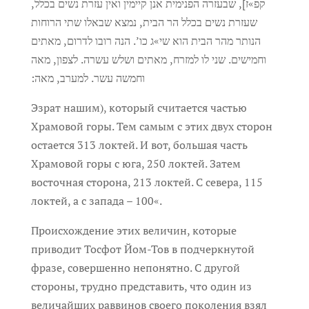
קפ»ז], שבעזרה הפנימית אנן קיימין ואין עזרת נשים בכלל,
שעזרת נשים בכלל הר הבית, נמצא שבאלו שתי הרוחות
הנותר מהר הבית הוא שי»ג כו’. הנה רובו לדרום, מאתים
וחמישים. שני לו למזרח, מאתים ושלש עשרה. לצפון, מאה
וחמשה עשר. למערב, מאה:
Эзрат нашим), который считается частью
Храмовой горы. Тем самым с этих двух сторон
остается 313 локтей.
И вот, большая часть
Храмовой горы с юга, 250 локтей. Затем
восточная сторона, 213 локтей. С севера, 115
локтей, а с запада – 100
«.
Происхождение этих величин, которые
приводит Тосфот Йом-Тов в подчеркнутой
фразе, совершенно непонятно. С другой
стороны, трудно представить, что один из
величайших раввинов своего поколения взял