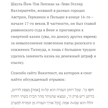
Шауль Йом-Тов Липман ха-Леви Геллер
Валлерштейн, живший в разных городах
Австрии, Германии и Польши в конце 16-го –
начале 17-го веков. В частности, он был главой
раввинского суда в Вене и приговорен к
смертной казни (увы, по доносу других евреев)
за невыполнение повеления папы римского о
сожжении Талмуда, и лишь с большим трудом
удалось заменить казнь на денежный штраф и
ссылку.
Спасибо сайту Викитекст, на котором я смог
найти обсуждаемый отрывок:
רובו
כו’. שכל רוחב העזרה הוא קל»ה [אמה] מצפון לדרום,
כדתנן ריש פרק ה’, ונמצא שהנותר מהר הבית בשתי רוחות
הללו הוא שס»ה אמה. [וכל אורך העזרה מן המזרח למערב