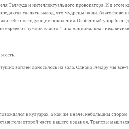
еля Талмуда и интеллектуального провокатора. И в этом к
предлагал сделать вывод, что мудрецы наши, благословенн
ляли себе последующие поколения. Особенный упор был сд
и евреев от чуждой власти. Типа национальная независим
и есть.
стущих воплей доносилось из зала. Однако Гемару мы все-
овождался в кулуарах, а как же иначе, небольшим спором
оставители второй части нашего издания, Трапезы машиах