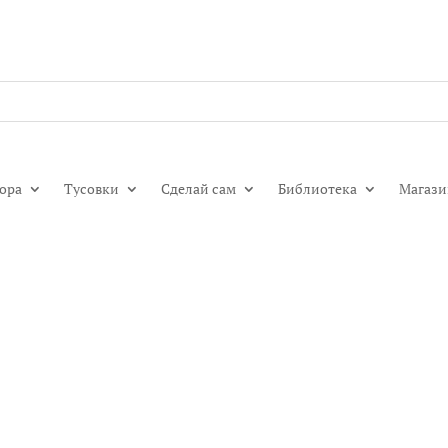
гора
Тусовки
Сделай сам
Библиотека
Магаз