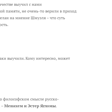
ачестве выучил с нами
ой памяти, не очень-то верили в приход
елан на мнение Шмуэля – что суть
ость.
таки выучили. Кому интересно, может
 о философском смысле русско-
а –
Менахем и Эстер Ягломы
.