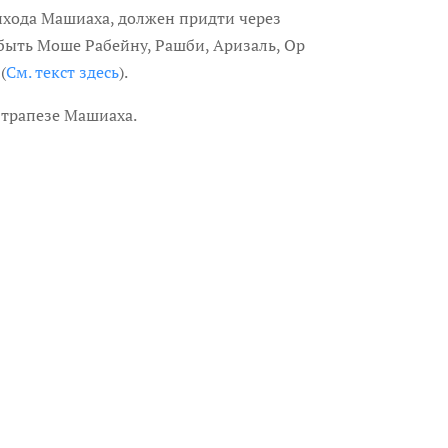
рихода Машиаха, должен придти через
 быть Моше Рабейну, Рашби, Аризаль, Ор
(
См. текст здесь
).
а трапезе Машиаха.