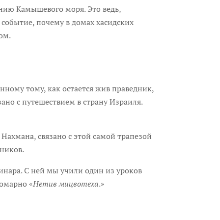
нию Камышевого моря. Это ведь,
 событие, почему в домах хасидских
ом.
нному тому, как остается жив праведник,
зано с путешествием в страну Израиля.
 Нахмана, связано с этой самой трапезой
чников.
нара. С ней мы учили один из уроков
Комарно «
Нетив мицвотеха
.»