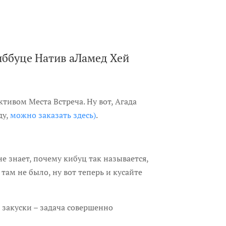
киббуце Натив аЛамед Хей
ивом Места Встреча. Ну вот, Агада
ду,
можно заказать здесь)
.
 не знает, почему кибуц так называется,
там не было, ну вот теперь и кусайте
о закуски – задача совершенно