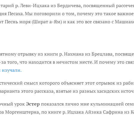
тарий р. Леви-Ицхака из Бердичева, посвященный рассече
дня Песаха. Мы поговорили о том, почему это такое важное
т Песнь моря (Шират а-Ям) и как это все связано с Машиах
ятному отрывку из книги р. Нахмана из Брецлава, посвяще
-за того, что находится в нечистом месте. И почему это свя
ы изучали
.
стический смысл которого объясняет этот отрывок из раби
арианта этого рассказа, взятые из разных хасидских исто
ночный урок
Эстер
показался лично мне кульминацией семи
ра Моргенштерна, по книге р. Ицхака Айзика Сафрина из 