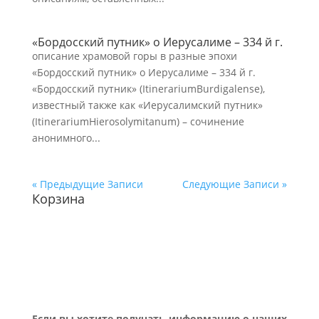
«Бордосский путник» о Иерусалиме – 334 й г.
описание храмовой горы в разные эпохи
«Бордосский путник» о Иерусалиме – 334 й г.
«Бордосский путник» (ItinerariumBurdigalense),
известный также как «Иерусалимский путник»
(ItinerariumHierosolymitanum) – сочинение
анонимного...
« Предыдущие Записи
Следующие Записи »
Корзина
Если вы хотите получать информацию о наших