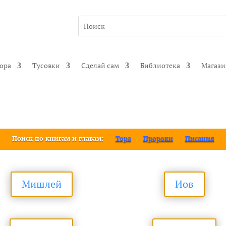
гора
Тусовки
Сделай сам
Библиотека
Магаз
Поиск по книгам и главам:
Тора
Пророки
Писания
Мишлей
Иов