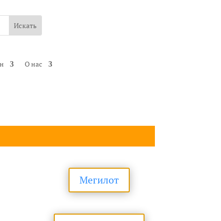
ин
О нас
Мегилот