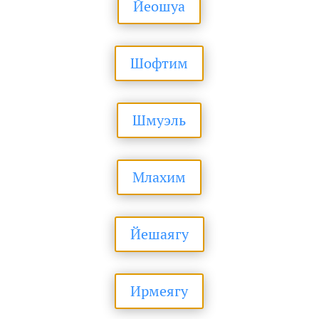
Йеошуа
Шофтим
Шмуэль
Млахим
Йешаягу
Ирмеягу