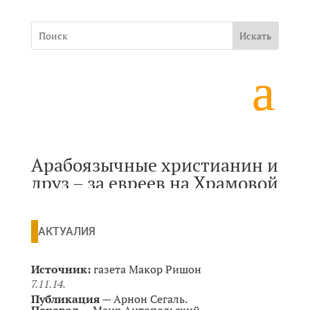
Арабоязычные христианин и
друз – за евреев на Храмовой
горе
АКТУАЛИЯ
Источник:
газета Макор Ришон
7.11.14.
Публикация
—
Арнон Сегаль.