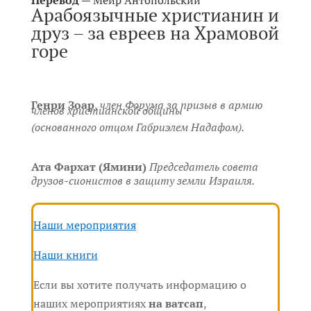
Перевод
—
Меир Антопольский
Арабоязычные христианин и
друз – за евреев на Храмовой
горе
Генри Зоар
,
член Форума за призыв в армию
членов христианской общины
(основанного отцом Габриэлем Надафом).
Ата Фархат (Ямини)
Председатель совета
друзов-сионистов в защиту земли Израиля.
Наши мероприятия
Наши книги
Если вы хотите получать информацию о
наших мероприятиях
на ватсап
,