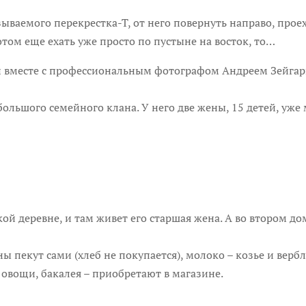
азываемого перекрестка-Т, от него повернуть направо, прое
отом еще ехать уже просто по пустыне на восток, то…
чи вместе с профессиональным фотографом Андреем Зейгар
большого семе
йного клана. У него две жены, 15 детей, уже
кой деревне, и там живет его старшая жена. А во втором д
 пекут сами (хлеб не покупается), молоко – козье и вербл
 овощи, бакалея – приобретают в магазине.