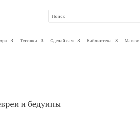
гора
Тусовки
Сделай сам
Библиотека
Магаз
евреи и бедуины