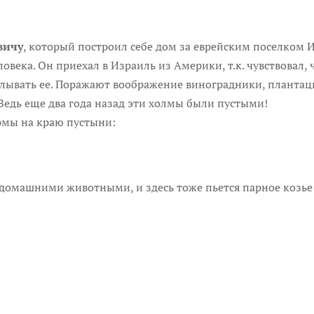
вичу
, который построил себе дом за еврейским поселком И
овека. Он приехал в Израиль из Америки, т.к. чувствовал, 
елывать ее. Поражают воображение виноградники, плантации
. Ведь еще два года назад эти холмы были пустыми!
рмы на краю пустыни:
 домашними животными, и здесь тоже пьется парное козье