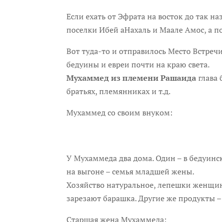
Если ехать от Эфрата на восток до так н
поселки Ибей аНахаль и Маале Амос, а п
Вот туда-то и отправилось Место Встре
бедуины и евреи почти на краю света.
Мухаммед из племени Рашаида
глава 
братьях, племянниках и т.д.
Мухаммед со своим внуком:
У Мухаммеда два дома. Один – в бедуинс
на выгоне – семья младшей жены.
Хозяйство натуральное, лепешки женщины
зарезают барашка. Другие же продукты –
Старшая жена Мухаммеда: