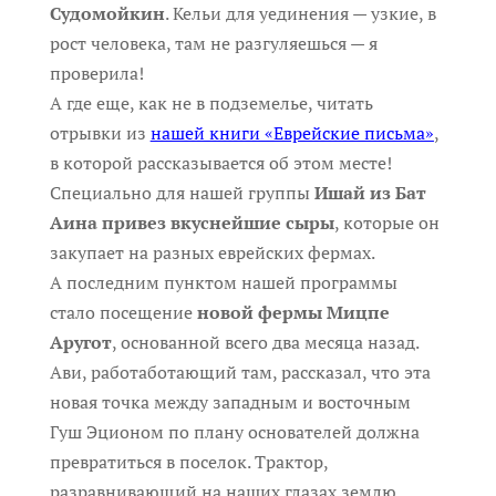
Судомойкин
. Кельи для уединения — узкие, в
рост человека, там не разгуляешься — я
проверила!
А где еще, как не в подземелье, читать
отрывки из
нашей книги «Еврейские письма»
,
в которой рассказывается об этом месте!
Специально для нашей группы
Ишай из Бат
Аина привез вкуснейшие сыры
, которые он
закупает на разных еврейских фермах.
А последним пунктом нашей программы
стало посещение
новой фермы Мицпе
Аругот
, основанной всего два месяца назад.
Ави, работаботающий там, рассказал, что эта
новая точка между западным и восточным
Гуш Эционом по плану основателей должна
превратиться в поселок. Трактор,
разравнивающий на наших глазах землю