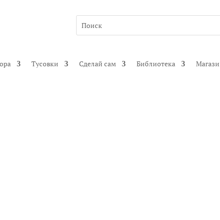
гора
Тусовки
Сделай сам
Библиотека
Магаз