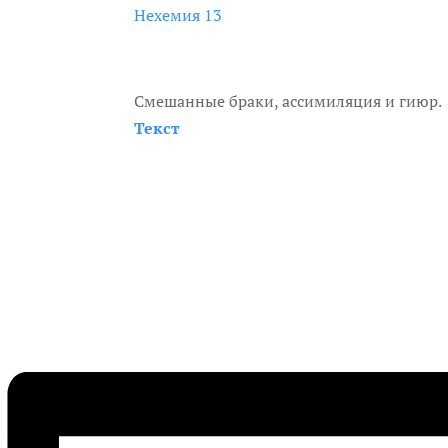
Нехемия 13
Смешанные браки, ассимиляция и гиюр.
Текст