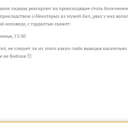
ашние лидеры реагируют на происходящее столь болезненно
рикладством («Некоторых из мужей бил, рвал у них волоса
й исповеди, с гордостью скажет:
хемья, 13:30
осит, не следует ли из этого каких-либо выводов касатель
же не Библия 🙂