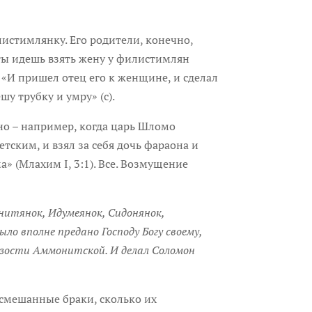
листимлянку. Его родители, конечно,
 ты идешь взять жену у филистимлян
: «И пришел отец его к женщине, и сделал
у трубку и умру» (с).
но – например, когда царь Шломо
ским, и взял за себя дочь фараона и
а» (Млахим I, 3:1). Все. Возмущение
итянок, Идумеянок, Сидонянок,
ло вполне предано Господу Богу своему,
рзости Аммонитской. И делал Соломон
 смешанные браки, сколько их