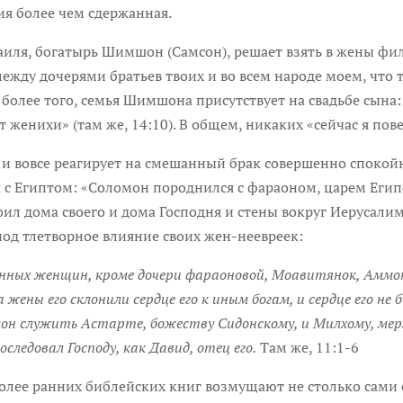
ия более чем сдержанная.
раиля, богатырь Шимшон (Самсон), решает взять в жены фи
ежду дочерями братьев твоих и во всем народе моем, что
 более того, семья Шимшона присутствует на свадьбе сына
женихи» (там же, 14:10). В общем, никаких «сейчас я повеш
е и вовсе реагирует на смешанный брак совершенно спокой
с Египтом: «Соломон породнился с фараоном, царем Египет
роил дома своего и дома Господня и стены вокруг Иерусалим
под тлетворное влияние своих жен-неевреек:
нных женщин, кроме дочери фараоновой, Моавитянок, Аммон
ны его склонили сердце его к иным богам, и сердце его не бы
омон служить Астарте, божеству Сидонскому, и Милхому, ме
оследовал Господу, как Давид, отец его.
Там же, 11:1-6
более ранних библейских книг возмущают не столько сами