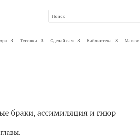
гора
Тусовки
Сделай сам
Библиотека
Магаз
ые браки, ассимиляция и гиюр
 главы.