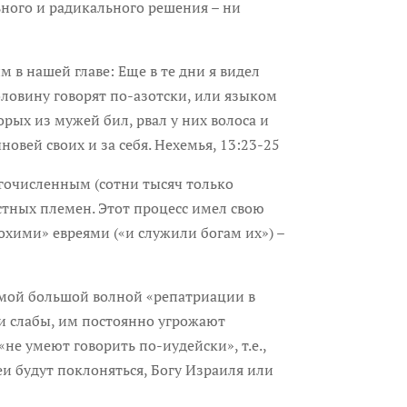
ьного и радикального решения – ни
м в нашей главе: Еще в те дни я видел
оловину говорят по-азотски, или языком
орых из мужей бил, рвал у них волоса и
новей своих и за себя. Нехемья, 13:23-25
огочисленным (сотни тысяч только
стных племен. Этот процесс имел свою
хими» евреями («и служили богам их») –
самой большой волной «репатриации в
они слабы, им постоянно угрожают
не умеют говорить по-иудейски», т.е.,
еи будут поклоняться, Богу Израиля или