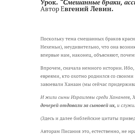
Урок.
“Смешанные браки, асс
Автор Е
вгений Левин.
Поскольку тема смешанных браков красн
Нехемьи), неудивительно, что она возник
впервые нам, наконец, объясняют, почем
Впрочем, сначала немного истории. Ибо
евреями, кто охотно роднился со своими
завоевали Ханаан (мы сейчас придержив
И жили сыны Израилевы среди Хананеев, Хет
дочерей отдавали за сыновей их,
и служи
(Здесь и далее библейские цитаты приве
Авторам Писания это, естественно, не нр