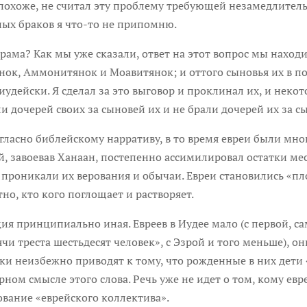
 похоже, не считал эту проблему требующей незамедлител
ых браков я что-то не припомню.
рама? Как мы уже сказали, ответ на этот вопрос мы находи
янок, Аммонитянок и Моавитянок; и оттого сыновья их в п
иудейски. Я сделал за это выговор и проклинал их, и некот
и дочерей своих за сыновей их и не брали дочерей их за сы
Согласно библейскому нарративу, в то время евреи были мн
, завоевав Ханаан, постепенно ассимилировал остатки ме
проникали их верования и обычаи. Евреи становились «пло
но, кто кого поглощает и растворяет.
ция принципиально иная. Евреев в Иудее мало (с первой, 
ячи треста шестьдесят человек», с Эзрой и того меньше), 
и неизбежно приводят к тому, что рожденные в них дети «
ном смысле этого слова. Речь уже не идет о том, кому евр
вание «еврейского коллектива».