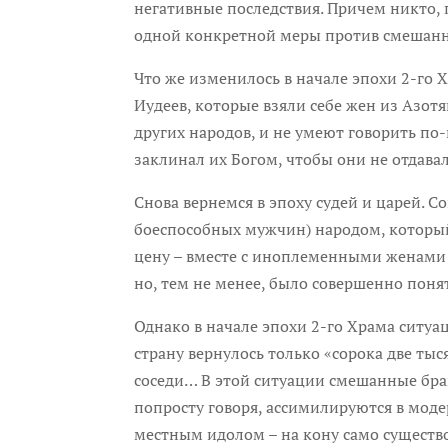
негативные последствия. Причем никто,
одной конкретной меры против смешанн
Что же изменилось в начале эпохи 2-го Х
Иудеев, которые взяли себе жен из Азот
других народов, и не умеют говорить по-
заклинал их Богом, чтобы они не отдавал
Снова вернемся в эпоху судей и царей. 
боеспособных мужчин) народом, который
цену – вместе с иноплеменными женами 
но, тем не менее, было совершенно понят
Однако в начале эпохи 2-го Храма ситуа
страну вернулось только «сорока две тыс
соседи… В этой ситуации смешанные брак
попросту говоря, ассимилируются в модер
местным идолом – на кону само существо