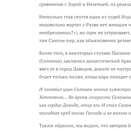
сравнению с Эзрой и Нехемьей, их реакц
Несколько глав спустя один из судей Из
недовольно ворчат («Разве нет женщин м
необрезанных?»), но сцен не устраивают,
там Самсон пир, как обыкновенно делают 
Более того, в некоторых случаях Писани
(Соломон) заключил династический брак 
ввел ее в город Давидов, доколе не пост
будет только позже, когда царь попадет 
И полюбил царь Соломон многих чужестра
Хеттеянок… Во время старости Соломона же
как сердце Давида, отца его. И стал Сол
неугодное пред очами Господа и не вполне п
Таким образом, мы видим, что авторов 