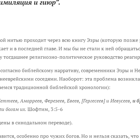
имиляция и гиюр”.
ой нитью проходит через всю книгу Эзры (которую позже 
ает и в последней главе. И мы бы не стали к ней обращатьс
у тогдашнее религиозно-политическое руководство реагир
, согласно библейскому нарративу, современники Эзры и 
 нееврейскими соседями. Наоборот: эта проблема возникла 
аемся традиционной библейской хронологии):
теев, Аморреев, Ферезеев, Евеев, [Гергесеев] и Иевусеев,
и б
ли богам их.
Шофтим, 3:5-6
дены в синодальном переводе).
авится, особенно про чужих богов. Но и нельзя сказать, чт