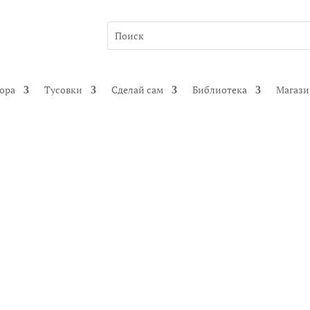
гора
Тусовки
Сделай сам
Библиотека
Магаз