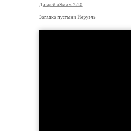
Диврей аЯмим 2:20
Загадка пустыни Йеруэль