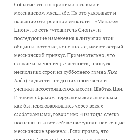
Событие это воспринималось ими в
мессианском масштабе. На это указывает и
название отстроенной синагоги – «Менахем
Цион», то есть «утешитель Сиона», и
последующие изменения в литургии этой
общины, которые, конечно же, имеют острый
мессианский привкус. Примечательно, что
схожие изменения (в частности, пропуск
нескольких строк из субботнего гимна
Леха
Доди
) за двести лет до них произвели и
ученики несостоявшегося мессии Шабтая Цви.
И таким образом иерусалимские ашкеназы
как бы переговаривались через века с
саббатианцами, говоря им: «Вы тогда слегка
поспешили, а вот сейчас наступили настоящие
мессианские времена». Если правда, что
предком Авраама Цорефа был великий