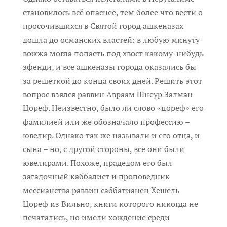
становилось всё опаснее, тем более что вести о
просочившихся в Святой город ашкеназах
дошла до османских властей: в любую минуту
вожжа могла попасть под хвост какому-нибудь
эфенди, и все ашкеназы города оказались бы
за решеткой до конца своих дней. Решить этот
вопрос взялся раввин Авраам Шнеур Залман
Цореф. Неизвестно, было ли слово «цореф» его
фамилией или же обозначало профессию –
ювелир. Однако так же называли и его отца, и
сына – но, с другой стороны, все они были
ювелирами. Похоже, прадедом его был
загадочный каббалист и проповедник
мессианства раввин саббатианец Хешель
Цореф из Вильно, книги которого никогда не
печатались, но имели хождение среди