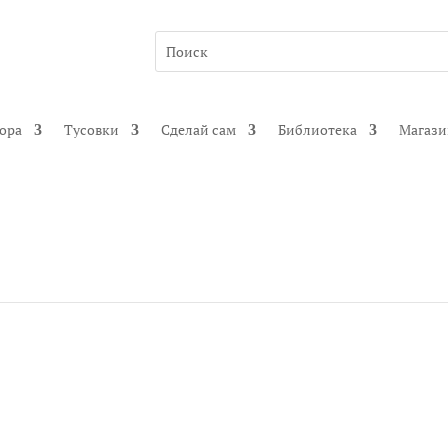
гора
Тусовки
Сделай сам
Библиотека
Магаз