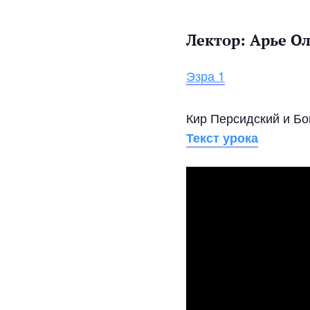
Лектор:
Арье О
Эзра 1
Кир Персидский и Бо
Текст урока