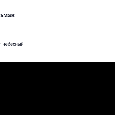
льман
г небесный