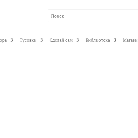
гора
Тусовки
Сделай сам
Библиотека
Магаз