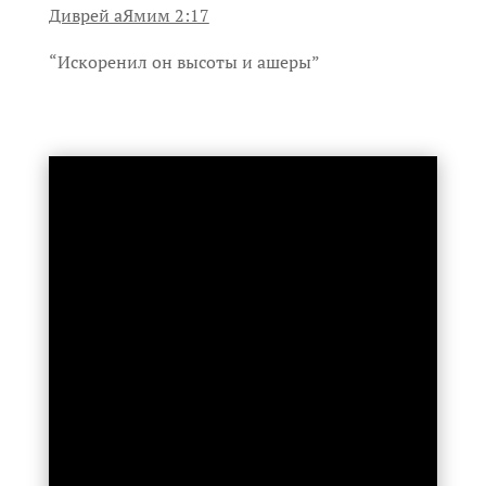
Диврей аЯмим 2:17
“Искоренил он высоты и ашеры”