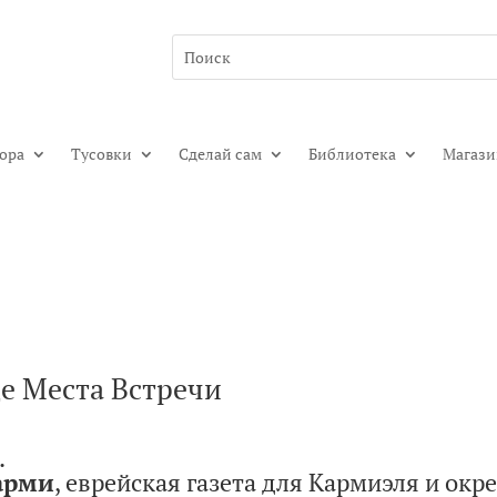
гора
Тусовки
Сделай сам
Библиотека
Магаз
де Места Встречи
.
Карми
, еврейская газета для Кармиэля и окр