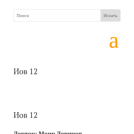
Иов 12
Иов 12
Лектор:
Меир Левинов