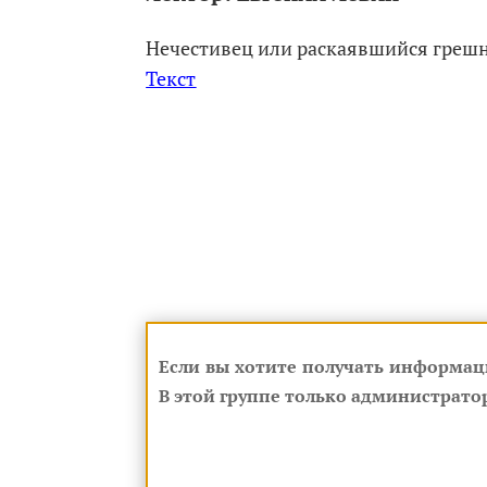
Нечестивец или раскаявшийся грешн
Текст
К проекту
929 на русском.
Если вы хотите получать информац
В этой группе только администратор