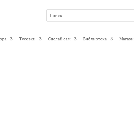
гора
Тусовки
Сделай сам
Библиотека
Магаз