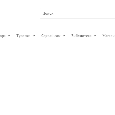
гора
Тусовки
Сделай сам
Библиотека
Магаз