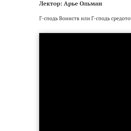
Лектор:
Арье Ольман
Г-сподь Воинств или Г-сподь средот