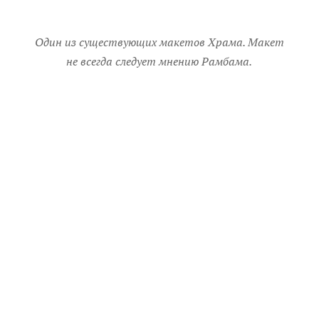
Один из существующих макетов Храма. Макет
не всегда следует мнению Рамбама.
2. На Храмовой горе было 5 ворот. Одни ворота
были с западной стороны, одни с восточной,
одни с северной и двое с южной. Ширина
каждых ворот 10 амот, высота 20 амот. Ворота
были со створками.
3. Внутреннюю часть Храмовой горы окружал
Сорег (заграждение). Его высота 10 тфахим. С
внутренней стороны за Сорег находился Хейль
(вал). Его высота 10 амот. О нем сказано в
плаче Эйха 2:8 «.. и поверг Он в скорбь вал и
стену…» Стена, упоминаемая здесь – это стена,