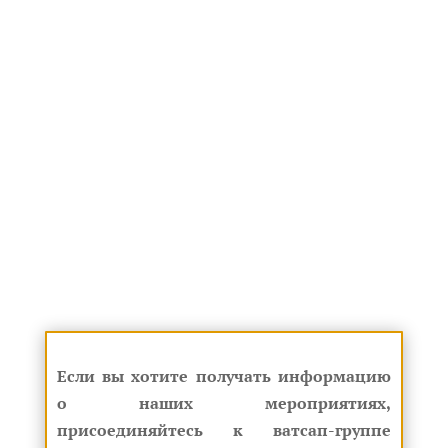
19. Еще два отделения были в Эзрат Исраэль.
Одно справа от восточных ворот – это
отделение Пинхаса, ответственного за одежду.
И одно слева от них – это отделение
изготовителей жертвоприношения Хавитин
(хлебный дар, поджариваемый на сковороде).
Если вы хотите получать информацию
о наших мероприятиях,
присоединяйтесь к ватсап-группе