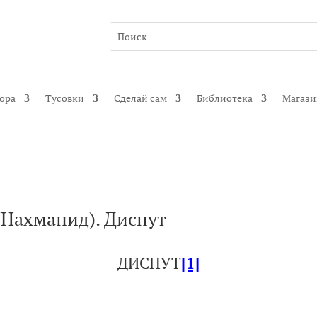
гора
Тусовки
Сделай сам
Библиотека
Магаз
(Нахманид). Диспут
ДИСПУТ
[1]