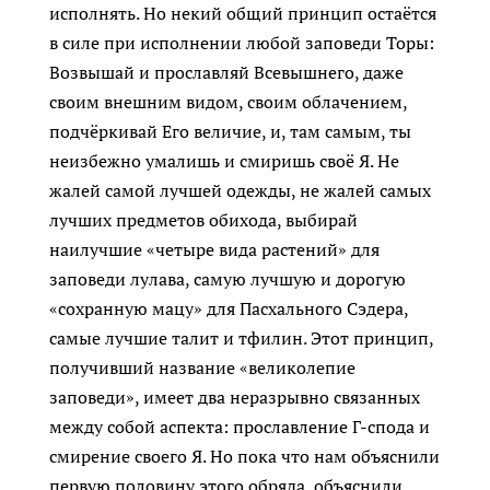
исполнять. Но некий общий принцип остаётся
в силе при исполнении любой заповеди Торы:
Возвышай и прославляй Всевышнего, даже
своим внешним видом, своим облачением,
подчёркивай Его величие, и, там самым, ты
неизбежно умалишь и смиришь своё Я. Не
жалей самой лучшей одежды, не жалей самых
лучших предметов обихода, выбирай
наилучшие «четыре вида растений» для
заповеди лулава, самую лучшую и дорогую
«сохранную мацу» для Пасхального Сэдера,
самые лучшие талит и тфилин. Этот принцип,
получивший название «великолепие
заповеди», имеет два неразрывно связанных
между собой аспекта: прославление Г-спода и
смирение своего Я. Но пока что нам объяснили
первую половину этого обряда, объяснили,