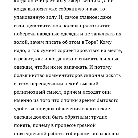
когда он счищает золу с жертвенника, а не
когда выносит уже собранную и как-то
упакованную золу. И, самое главное: даже
если, действительно, коэны просто хотят
поберечь парадные одежды и не запачкать их
золой, зачем писать об этом в Торе? Кому
надо, и так сумеет сориентироваться на месте,
и решит, как и когда нужно снимать льняные
одежды, чтобы их не запачкать. И потому
большинство комментаторов склонны искать
в этом переодевании некий высший
религиозный смысл, причём исходят они
именно из того что с точки зрения бытового
удобства порядок облачения в кооэнские
одежды должен быть обратным: трудно
понять, почему в процессе грязной
повседневной работы собирания золы коэны