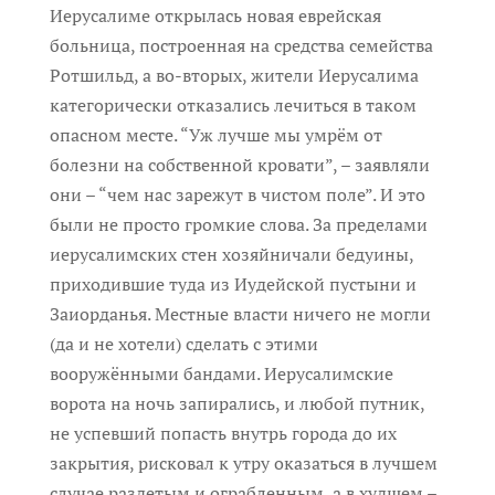
Иерусалиме открылась новая еврейская
больница, построенная на средства семейства
Ротшильд, а во-вторых, жители Иерусалима
категорически отказались лечиться в таком
опасном месте. “Уж лучше мы умрём от
болезни на собственной кровати”, – заявляли
они – “чем нас зарежут в чистом поле”. И это
были не просто громкие слова. За пределами
иерусалимских стен хозяйничали бедуины,
приходившие туда из Иудейской пустыни и
Заиорданья. Местные власти ничего не могли
(да и не хотели) сделать с этими
вооружёнными бандами. Иерусалимские
ворота на ночь запирались, и любой путник,
не успевший попасть внутрь города до их
закрытия, рисковал к утру оказаться в лучшем
случае раздетым и ограбленным, а в худшем –