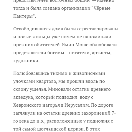
представителей восточных общин — именно
тогда и была создана организации “Чёрные
Пантеры”.
Освободившиеся дома были отреставрированы
и новые жильцы уже ничем не напоминали
прежних обитателей. Ямин Моше облюбовали
представители богемы – писатели, артисты,
художники.
Полюбовавшись тихими и живописными
улочками квартала, мы прошли вдоль по
склону ущелья. Миновали остатки древнего
акведука, который подводил воду с
Хевронского нагорья в Иерусалим. По дороге
заглянули на остатки древних захоронений 7-
го века до н.э., расположенные у подножия с
той самой шотландской церкви. В этих