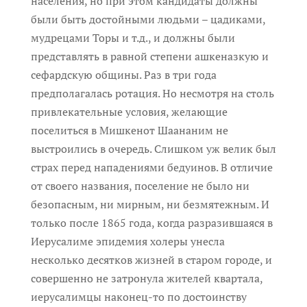
населения, но при этом кандидаты должны
были быть достойными людьми – цадиками,
мудрецами Торы и т.д., и должны были
представлять в равной степени ашкеназкую и
сефардскую общины. Раз в три года
предполагалась ротация. Но несмотря на столь
привлекательные условия, желающие
поселиться в Мишкенот Шаананим не
выстроились в очередь. Слишком уж велик был
страх перед нападениями бедуинов. В отличие
от своего названия, поселение не было ни
безопасным, ни мирным, ни безмятежным. И
только после 1865 года, когда разразившаяся в
Иерусалиме эпидемия холеры унесла
несколько десятков жизней в старом городе, и
совершенно не затронула жителей квартала,
иерусалимцы наконец-то по достоинству