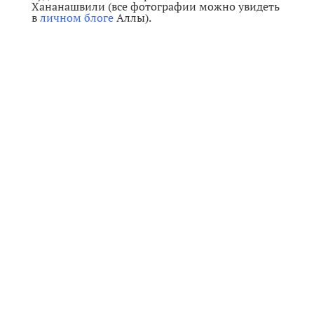
Хананашвили
(все фотографии можно увидеть
в
личном блоге
Аллы).
Этим морозным ноябрьским вечером мы
вместе с Местом Встречи прогулялись по двум
иерусалимским кварталам – Мишкенот
Шаананим и Ямин Моше. Хотя оба этих
квартала были основаны ещё в 19-м веке, их
историческая мизансцена разделена почти
целым веком. Мишкенот Шаананим, первый
еврейский квартал вне стен Старого города,
всецело принадлежит 19-му веку, в то время
как Ямин Моше ассоциируется уже с историей
государства Израиль. И при этом центральной
связующей нитью между ними остаётся имя
Моше Монтефиоре – выдающегося еврейского
филантропа.