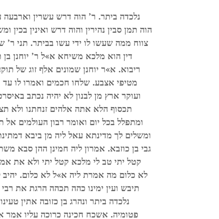
נלכדה ביתר. ר’ הוה דרש עשרין וארבעה עב
הוה תמן סבין נהירין והוה דרש ואינין בכין ומ
צווח ממה שעשו לו ידי עשו בביתר. תני ר’ ש
דין הוא מלכא משיחא א»ל ר’ יוחנן בן ת
ריבוא. א»ר יוחנן שמונים אלף זוג של תוק
מטיפי אצבע. שלחו חכמים ואמרו לו עד א
ועוקר ארץ מן לבנון לא יהיה נכתב באיסר
תכסוף הלא אתה אלהים זנחתנו ולא תצא
ומתפלל בכל יום ואומר רבון העולמים אל תש
ומשלים לך מדינתא עאל ליה מן ביבא דמתינתא
גבי בן כוזבא. אמרון ליה חמינן ההן סבא מ
קטל יתי טב לי מלכא קטל יתי ולא את אמר
לא כלום מה אמרת ליה א»ל לא כלום. יהיב ליה
תיבש ועין ימינו כהה תכהה הרגת את רבי א
נלכדה ביתר ונהרג בן כזובה אתין טעינ
פטומיה. אשכח חכינה כרוכה עליו אמר אילו