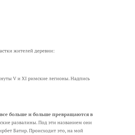
частки жителей деревни:
януты V и XI римские легионы. Надпись
 все больше и больше превращаются в
йские развалины. Под эти названием они
ирбет Батир. Происходит это, на мой