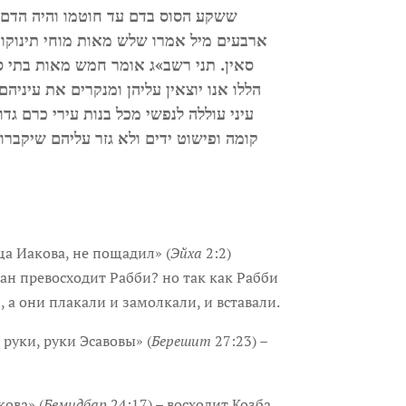
ששקע הסוס בדם עד חוטמו והיה הדם 
ארבעים מיל אמרו שלש מאות מוחי תינוקו
סאין. תני רשב»ג אומר חמש מאות בתי סו
הללו אנו יוצאין עליהן ומנקרים את עיניהם
עיני עוללה לנפשי מכל בנות עירי כרם גד
קומה ופישוט ידים ולא גזר עליהם שיקברו
ща Иакова, не пощадил» (
Эйха
2:2)
нан превосходит Рабби? но так как Рабби
 а они плакали и замолкали, и вставали.
 руки, руки Эсавовы» (
Берешит
27:23) –
кова» (
Бемидбар
24:17) – восходит Козба