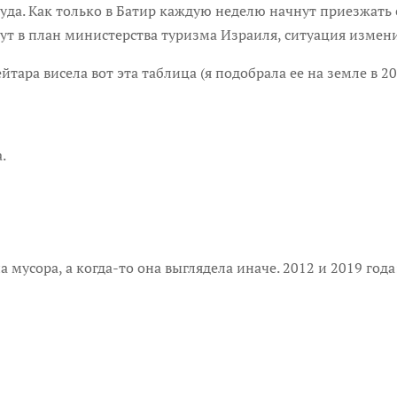
 туда. Как только в Батир каждую неделю начнут приезжать
дут в план министерства туризма Израиля, ситуация измени
тара висела вот эта таблица (я подобрала ее на земле в 201
.
 мусора, а когда-то она выглядела иначе. 2012 и 2019 года