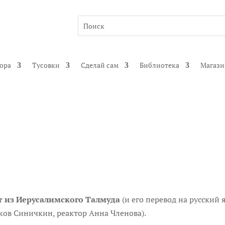
гора
Тусовки
Сделай сам
Библиотека
Магаз
т из Иерусалимского Талмуда
(и его перевод на русский 
аков Синичкин, реактор Анна Членова).