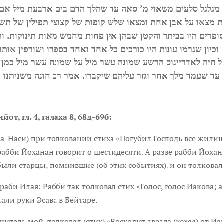
מגלגל סלעים משאוי מ’ סאה עד שהלך הדם בים ארבעת מיל אם 
ת מצאו על אבן אחת ומצאו שלש קופות של קצוצי תפילין של ת
פרים היו בביתר והקטן שבהן אין פחות מחמש מאות תינוקות. וה
 וכיון שגרמו עונות היו כורכים כל אחד ואחד בספרו ושורפין אות
ול היה לאדריינוס הרשע שמונה עשר מיל על שמונה עשר מיל כמן ט
 עד שעמד מלך אחר וגזר עליהם שיקברו. אמר רב חונה משניתנו ה
т, гл. 4, галаха 8, 68д-69б:
 ѓа-Наси) при толковании стиха «Погубил Господь все жили
рабби Йоханан говорит о шестидесяти. А разве рабби Йоха
ыли старцы, помнившие (об этих событиях), и он толковал,
раби Илая: Рабби так толковал стих «Голос, голос Иакова; а
лали руки Эсава в Бейтаре.
итель мой, толковал (стих) «Восходит звезда (
кохав
) от Иа