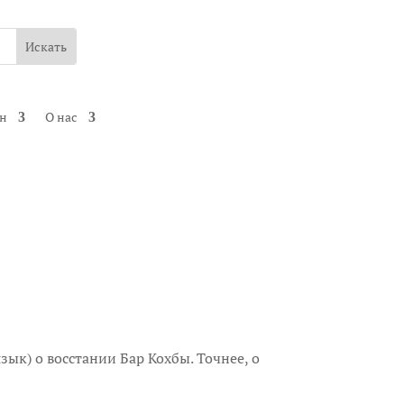
ин
О нас
язык) о восстании Бар Кохбы. Точнее, о