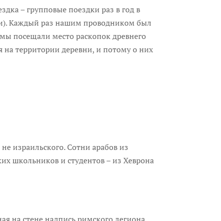
здка – групповые поездки раз в год в
ами). Каждый раз нашим проводником был
з мы посещали место раскопок древнего
я на территории деревни, и потому о них
 не израильского. Сотни арабов из
их школьников и студентов – из Хеврона
ая на стене надпись римского легиона,