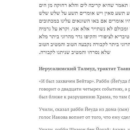
תאמר שהיא קריבה לים והלא רחוקה מן הים
שע תשע סאין ויש אומרים תשע על שלש שלש
יו אומרים אם באו השונאים עלינו במכתובים
ו ומכולם לא נשתייר אלא אני. וקרא על גרמיה
יבריא לציפורי והקיפו גדר מהרוגי ביתר מלא
רוגי ביתר לקבורה נקבעה הטוב והמטיב הטוב
שלא נסרחו והמטיב שניתנו לקבורה.
Иерусалимский Талмуд, трактат Таанийо
«И был захвачен Бейтар». Рабби (Йеѓуда
говорит о двадцати четырех событиях, а 
был ближе к разрушению Храма, то там б
Учили, сказал рабби Йеуда из дома (сын) 
голос Иакова вопиет от того, что ему сде
Учили, рабби Шимон бен Йохай: Акива, уч