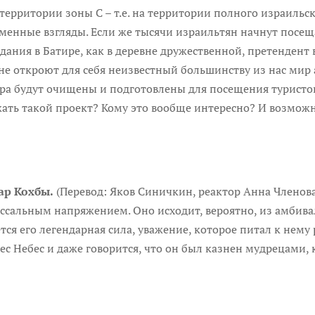
территории зоны С – т.е. на территории полного израильск
менные взгляды. Если же тысячи израильтян начнут посещ
здания в Батире, как в деревне дружественной, претенден
яне откроют для себя неизвестный большинству из нас мир
ара будут очищены и подготовлены для посещения туристов.
ать такой проект? Кому это вообще интересно? И возможн
ар Кохбы.
(Перевод: Яков Синичкин, реактор Анна Членова
ссальным напряжением. Оно исходит, вероятно, из амбив
тся его легендарная сила, уважение, которое питал к нему 
ес Небес и даже говорится, что он был казнен мудрецами, 