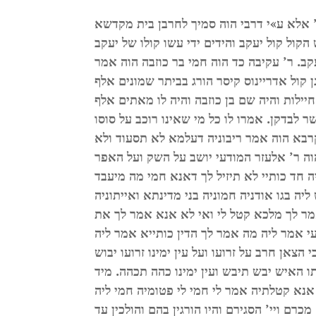
ר’ אלא ע»י דרבי הוה סמיך לחרבן בית מקדשא
 הקול קול יעקב והידים ידי עשו קולו של יעקב
קב. ר’ עקיבה כד הוה חמי בר כוזבה הוה אמר
ן קול אדריינוס קיסר הורג בביתר שמונים אלף
יילות והיה שם בן כוזבה והיה לו מאתים אלף
לבדקן. אמרו לו כל מי שאינו רוכב על סוסו
קרבא הוה אמר ריבוניה דעלמא לא תסעוד ולא
ה ר’ אלעזר המודעי יושב על השק ועל האפר
ה חד כותיי לא תיזיל לך דאנא חמי מה מיעבד
 בגו אודניה חמוניה בני מדינתא ואייתוניה
מר לך מלכא קטל לי ואי לא אנא אמר לך את
י אמר ליה מה אמר לך הדין כותייא אמר ליה
צאן חרב על זרועו ועל עין ימינו זרועו יבוש
תו האיש יבש תיבש ועין ימינו כהה תכהה. מיד
א אנא קטלתיה אמר לי חמי לי פטומיה חמי ליה
רם ויי’ הסגירם והיו הורגין בהם והולכין עד