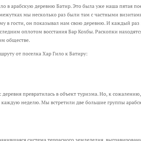
ло в арабскую деревню Батир. Это была уже наша пятая пое
 промежутках мы несколько раз были там с частными визит
му в гости, он показывал нам свою деревню. И каждый ра
оследним оплотом восстания Бар Кохбы. Раскопки находятс
ом обществе.
руту от поселка Хар Гило к Батиру:
деревня превратилась в объект туризма. Но, к сожалению,
каждую неделю. Мы встретили две большие группы арабск
ранившаяся система террасного земледелия, выгравированн