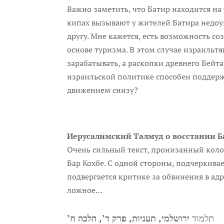
Важно заметить, что Батир находится на 
кипах вызывают у жителей Батира недоу
другу. Мне кажется, есть возможность со
основе туризма. В этом случае израильт
зарабатывать, а раскопки древнего Бейт
израильской политике способен поддерж
движением снизу?
Иерусалимский Талмуд о восстании Б
Очень сильный текст, пронизанный коло
Бар Кохбе. С одной стороны, подчеркивае
подвергается критике за обвинения в адр
ложное…
תלמוד
ירושלמי, תעניות, פרק ד’, הלכה ח’