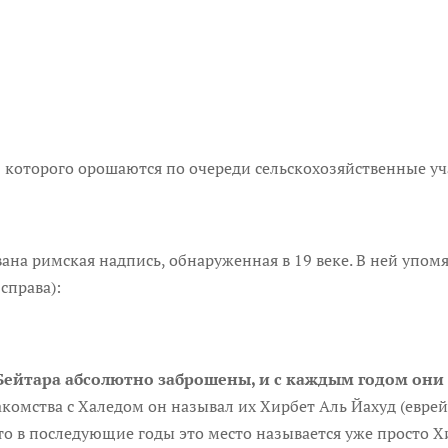
з которого орошаются по очереди сельскохозяйственные у
ана римская надпись, обнаруженная в 19 веке. В ней упом
справа):
 Бейтара абсолютно заброшены, и с каждым годом они
акомства с Халедом он называл их Хирбет Аль Йахуд (евре
 то в последующие годы это место называется уже просто Х