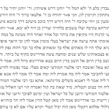
דין בלע ה’ ולא חמל ור’ יוחנן דרש אשיתין. ור’ יוחנן יתיר על 
שתתקין וקיימין לון. תני א»ר יהודה בן ר’ אלעאי ברוך ר’ היה דורש
מעון בן יוחי עקיבה ר’ היה דורש דרך כוכב מיעקב דרך כוזבא מיע
ורתא עקיבה יעלו עשבים בלחייך ועדיין בן דוד לא יבא. א»ר יוחנ
עי קרנות היו מקיפין את ביתר וכל אחד ואחד היה ממונה על כמה ח
ימתי אתה עושה את ישראל בעלי מומין אמר להן וכי היאך איפשר 
טיא שלך היו לו מאתים אלף כך ומאתים אלף כך וכד דהוה נפק ל
 בצבאותינו שלש שנים ומחצה עשה אדריינוס מקיף על ביתר. והו
ב בדין היום אל תשב בדין היום בעא אדריינוס מיזל ליה. אמר לי
 עאל ואשכח רבי אלעזר המודעי קאים מצלי. עבד נפשיה לחיש ליה
שתעי לחביבך אמר ליה מה אמרת ליה ומה אמר לך אמר ליה אנא א
 ליה אמר לי דאננא משלים מדינתאי. אתא גבי רבי אלעזר המודע
 חד בעוט וקטליה. מיד יצאת בת קול ואמרה הוי רעי האליל עזבי ה
לעזר המודעי זרוען של כל ישראל ועין ימינם לפיכך זרועו של או
ון רישיה גבי אדריינוס אמר לון מאן קטל הדין אמר ליה חד כותיי
לי אלהא דקטלי מאן הוה יכיל קטלי וקרא עליו אם לא כי צורם מכ