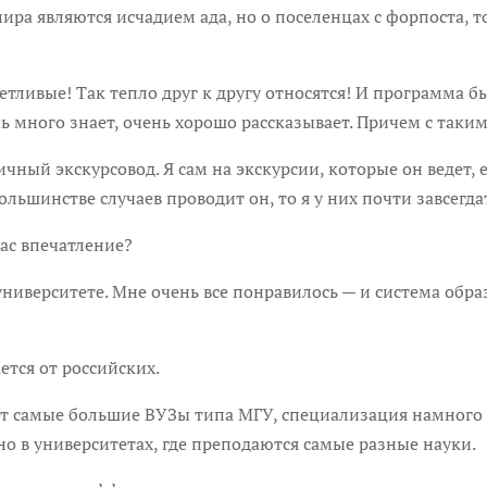
мира являются исчадием ада, но о поселенцах с форпоста, то
ые! Так тепло друг к другу относятся! И программа был
ь много знает, очень хорошо рассказывает. Причем с так
кскурсовод. Я сам на экскурсии, которые он ведет, е
ольшинстве случаев проводит он, то я у них почти завсегда
с впечатление?
итете. Мне очень все понравилось — и система образо
я от российских.
амые большие ВУЗы типа МГУ, специализация намного бо
нно в университетах, где преподаются самые разные науки.