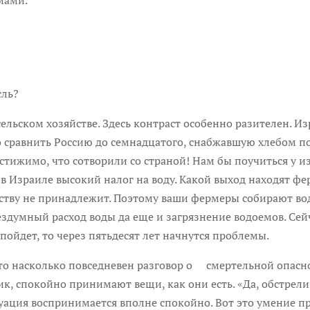
сль?
ком хозяйстве. Здесь контраст особенно разителен. Изр
 сравнить Россию до семнадцатого, снабжавшую хлебом по
стижимо, что сотворили со страной! Нам бы поучиться у 
в Израиле высокий налог на воду. Какой выход находят фе
ству не принадлежит. Поэтому ваши фермеры собирают воду 
бездумный расход воды да еще и загрязнение водоемов. Сей
 пойдет, то через пятьдесят лет начнутся проблемы.
 насколько повседневен разговор о смертельной опасно
, спокойно принимают вещи, как они есть. «Да, обстрелив
туация воспринимается вполне спокойно. Вот это умение п