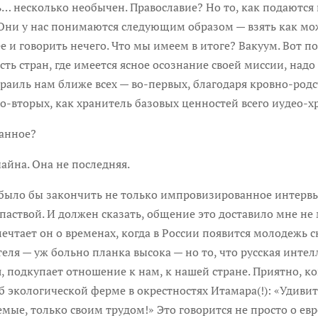
ь… несколько необычен. Православие? Но то, как подаются
ни у нас понимаются следующим образом — взять как мо
 и говорить нечего. Что мы имеем в итоге? Вакуум. Вот по
ть стран, где имеется ясное осознание своей миссии, надо 
раиль нам ближе всех — во-первых, благодаря кровно-род
во-вторых, как хранитель базовых ценностей всего иудео-х
нное?
а. Она не последняя.
 закончить не только импровизированное интервью, но
 паствой. И должен сказать, общение это доставило мне не
мечтает он о временах, когда в России появится молодежь 
теля — уж больно планка высока — но то, что русская инте
я, подкупает отношение к нам, к нашей стране. Приятно, к
об экологической ферме в окрестностях Итамара(!): «Удиви
ые, только своим трудом!» Это говорится не просто о евре