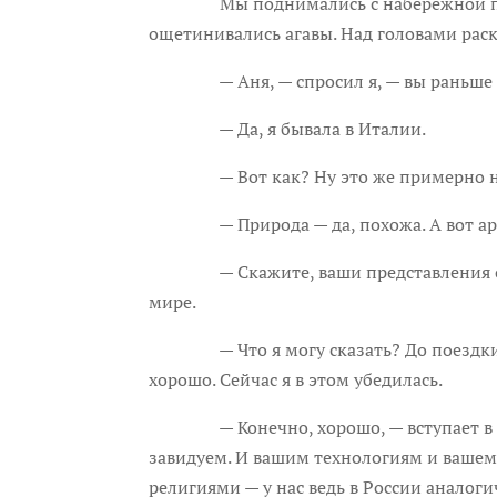
Мы поднимались с набережной по кру
ощетинивались агавы. Над головами раск
— Аня, — спросил я, — вы раньше из
— Да, я бывала в Италии.
— Вот как? Ну это же примерно на
— Природа — да, похожа. А вот архитек
— Скажите, ваши представления об Изр
мире.
— Что я могу сказать? До поездки я ду
хорошо. Сейчас я в этом убедилась.
— Конечно, хорошо, — вступает в разг
завидуем. И вашим технологиям и вашему
религиями — у нас ведь в России анало