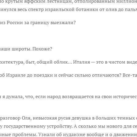
тым яффским лестницам, отполированным миллионами 
инулся весь спектр израильской ботаники от олив до пальм
 России за границу выезжали?
ши широты. Похоже?
тура, быт, общий облик… Италия — это в чистом виде Евр
аиле до поездки и сейчас сильно отличаются? Все-таки
мала, что, если народ возвращается на свои историческ
овор Оля, невысокая русая девушка в больших темных о
 государственному устройству. А сколько мы нового для 
гичные проблемы. Узнали об иудаизме вообще и о движении