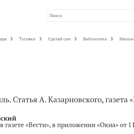
гора
Тусовки
Сделай сам
Библиотека
Магаз
ь. Статья А. Казарновского, газета 
вский
 газете «Вести», в приложении «Окна» от 11