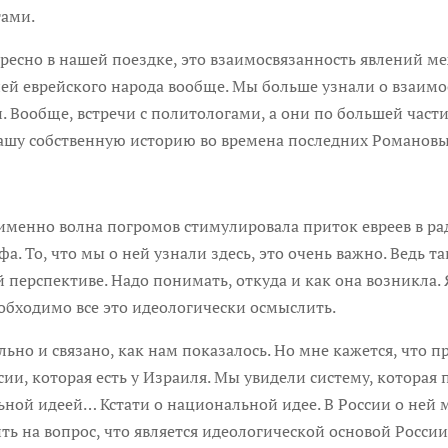
тами.
 в нашей поездке, это взаимосвязанность явлений межд
орией еврейского народа вообще. Мы больше узнали о вза
. Вообще, встречи с политологами, а они по большей час
ашу собственную историю во времена последних Романовы
но волна погромов стимулировала приток евреев в рад
а. То, что мы о ней узнали здесь, это очень важно. Ведь т
й перспективе. Надо понимать, откуда и как она возникла.
еобходимо все это идеологически осмыслить.
и связано, как нам показалось. Но мне кажется, что п
, которая есть у Израиля. Мы увидели систему, которая 
ой идеей… Кстати о национальной идее. В России о ней м
ть на вопрос, что является идеологической основой Росси