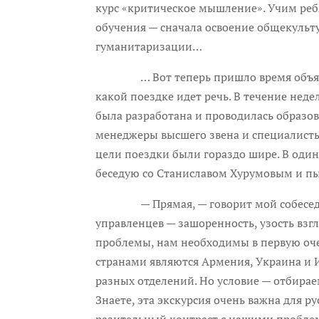
курс «критическое мышление». Учим реб
обучения — сначала освоение общекульт
гуманитаризации…
… Вот теперь пришло время объяснить,
какой поездке идет речь. В течение нед
была разработана и проводилась образо
менеджеры высшего звена и специалисты 
цели поездки были гораздо шире. В один 
беседую со Станиславом Хурумовым и пы
— Прямая, — говорит мой собеседник.
управленцев — зашоренность, узость вз
проблемы, нам необходимы в первую оче
странами являются Армения, Украина и Из
разных отделений. Но условие — отбираем
Знаете, эта экскурсия очень важна для р
разительный контраст с нашими пробле