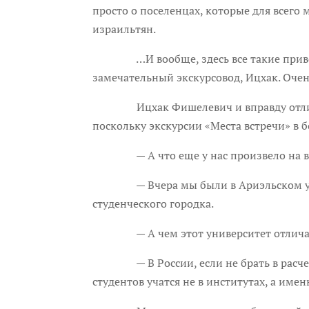
просто о поселенцах, которые для всего 
израильтян.
…И вообще, здесь все такие приветлив
замечательный экскурсовод, Ицхак. Очен
Ицхак Фишелевич и вправду отличный э
поскольку экскурсии «Места встречи» в б
— А что еще у нас произвело на ва
— Вчера мы были в Ариэльском универс
студенческого городка.
— А чем этот университет отличаетс
— В России, если не брать в расчет с
студентов учатся не в институтах, а име