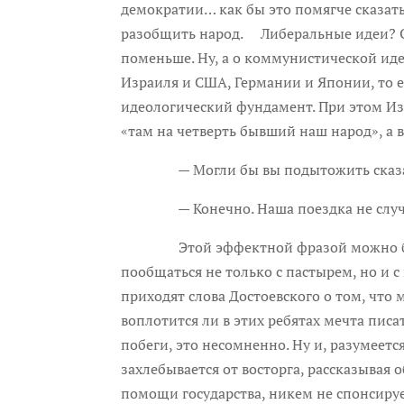
демократии… как бы это помягче сказат
разобщить народ. Либеральные идеи? О
поменьше. Ну, а о коммунистической идее
Израиля и США, Германии и Японии, то ес
идеологический фундамент. При этом Из
«там на четверть бывший наш народ», а 
— Могли бы вы подытожить сказа
— Конечно. Наша поездка не случайн
Этой эффектной фразой можно было бы
пообщаться не только с пастырем, но и с
приходят слова Достоевского о том, что 
воплотится ли в этих ребятах мечта писа
побеги, это несомненно. Ну и, разумеетс
захлебывается от восторга, рассказывая 
помощи государства, никем не спонсируем