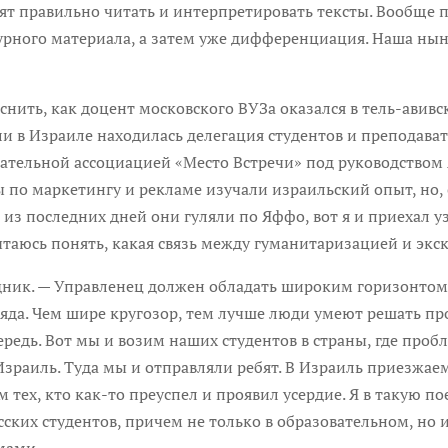
ят правильно читать и интерпретировать тексты. Вообще
урного материала, а затем уже дифференциация. Наша нын
 как доцент московского ВУЗа оказался в тель-авивско
ели в Израиле находилась делегация студентов и препода
вательной ассоциацией «Место Встречи» под руководством
по маркетингу и рекламе изучали израильский опыт, но, 
из последних дней они гуляли по Яффо, вот я и приехал уз
таюсь понять, какая связь между гуманитаризацией и экс
 — Управленец должен обладать широким горизонтом. 
гляда. Чем шире кругозор, тем лучше люди умеют решать 
редь. Вот мы и возим наших студентов в страны, где про
раиль. Туда мы и отправляли ребят. В Израиль приезжаем 
 тех, кто как-то преуспел и проявил усердие. Я в такую по
усских студентов, причем не только в образовательном, но 
мами.